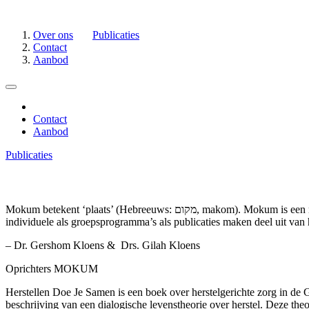
Over ons
Publicaties
Contact
Aanbod
Contact
Aanbod
Publicaties
Mokum betekent ‘plaats’ (Hebreeuws: מקום, makom). Mokum is een non-profit organisatie gericht op het optimaliseren van het welzijn en de kwaliteit van leven van mensen en hun omgeving. Zowel
individuele als groepsprogramma’s als publicaties maken deel uit van
– Dr. Gershom Kloens & Drs. Gilah Kloens
Oprichters MOKUM
Herstellen Doe Je Samen is een boek over herstelgerichte zorg in de 
beschrijving van een dialogische levenstheorie over herstel. Deze theo