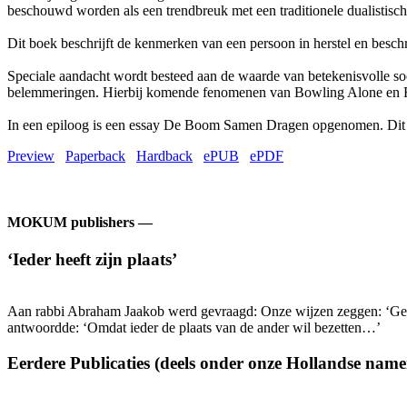
beschouwd worden als een trendbreuk met een traditionele dualistisch
Dit boek beschrijft de kenmerken van een persoon in herstel en besch
Speciale aandacht wordt besteed aan de waarde van betekenisvolle so
belemmeringen. Hierbij komende fenomenen van Bowling Alone en F
In een epiloog is een essay De Boom Samen Dragen opgenomen. Dit is 
Preview
Paperback
Hardback
ePUB
ePDF
MOKUM publishers —
‘Ieder heeft zijn plaats’
Aan rabbi Abraham Jaakob werd gevraagd: Onze wijzen zeggen: ‘Geen 
antwoordde: ‘Omdat ieder de plaats van de ander wil bezetten…’
Eerdere Publicaties (deels onder onze Hollandse name